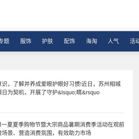
专题
服饰
护肤
配饰
海淘
人气
活
意识，了解并养成爱眼护眼好习惯!近日，苏州相城
契机，开展了守护&lsquo;睛&rsquo
约惠一夏夏季购物节暨大宗商品暑期消费季活动在观前
费场景、营造消费氛围，有效助力市场