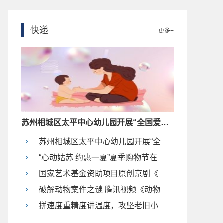
快递
更多+
苏州相城区太平中心幼儿园开展“全国爱眼日”活动
苏州相城区太平中心幼儿园开展“全国爱眼日”活动
“心动姑苏 约惠一夏”夏季购物节在苏州观前街正式启动
国家艺术基金资助项目原创京剧《张謇》首演大获成功
破解动物案件之谜 腾讯视频《动物神探队》海外首播破纪录
拼速度重精度讲温度，攻坚老旧小区“拔点清面”