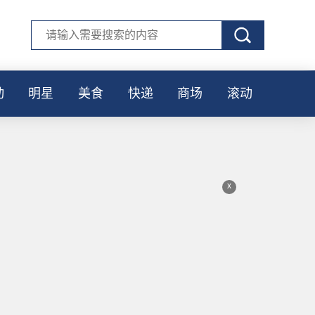
动
明星
美食
快递
商场
滚动
x