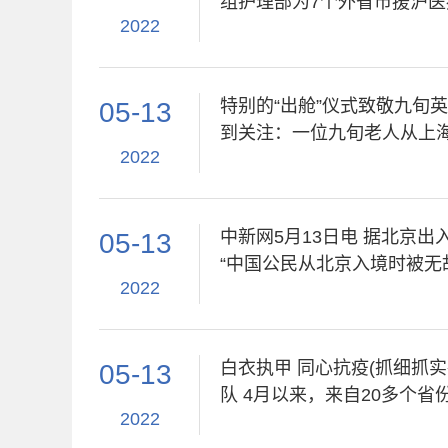
组护理部为7个外省市援沪
2022
特别的“出舱”仪式致敬九旬英
05-13
到关注：一位九旬老人从上
2022
中新网5月13日电 据北京
05-13
“中国公民从北京入境时被无
2022
白衣执甲 同心抗疫(抓细抓实各项防疫工作) ——记大上海保卫战中的援沪医疗
05-13
队 4月以来，来自20多个
2022