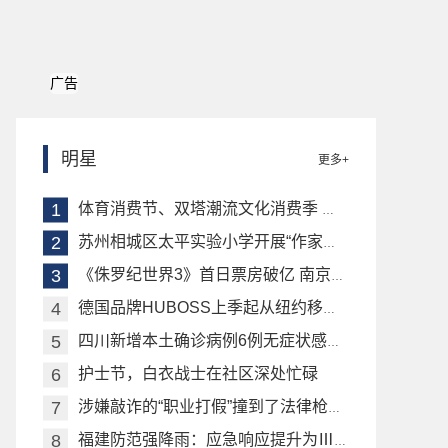
广告
明星
更多+
体育消费节、双塔潮流文化消费季 苏州十全街启动
苏州相城区太平实验小学开展“作家进校园”专题活动
《侏罗纪世界3》首日票房破亿 南京多家影院热闹起来了
德国品牌HUBOSS上季起从纽约移师米兰办秀 将聚焦在各世代团结与平等的风格理念
四川新增本土确诊病例6例无症状感染者94例
护士节，白衣战士在社区深处忙碌
涉嫌敲诈的“职业打假”撞到了法律枪口上
福建防范强降雨：应急响应提升为Ⅲ级 转移逾万人