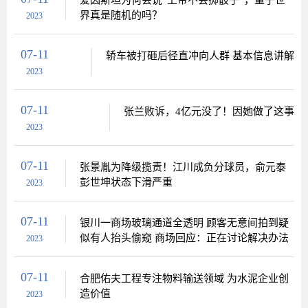
爱因斯坦为何会说“上帝不会掷骰子”，量子世
界真是随机的吗？
2023
07-11
轿车被打砸后径直冲向人群 基本信息讲解
2023
07-11
张兰败诉，4亿元没了！因她做了这事
2023
07-11
张景胤为降级揽责！江川成负分球员，俞元泰
彭世坤状态下滑严重
2023
07-11
银川一商场玻璃通道全透明 顾客无意间拍到疑
似有人抬头偷窥 商场回应：正在讨论解决办法
2023
07-11
合肥佑夫工程专注物料输送领域 为水泥企业创
造价值
2023