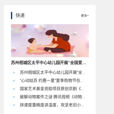
快递
更多+
苏州相城区太平中心幼儿园开展“全国爱眼日”活动
苏州相城区太平中心幼儿园开展“全国爱眼日”活动
“心动姑苏 约惠一夏”夏季购物节在苏州观前街正式启动
国家艺术基金资助项目原创京剧《张謇》首演大获成功
破解动物案件之谜 腾讯视频《动物神探队》海外首播破纪录
拼速度重精度讲温度，攻坚老旧小区“拔点清面”