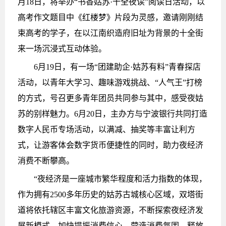
月18日，将举办“书香姑苏·十全夜读”阅读日活动，以
高考作文题目中《红楼梦》片段为灵感，邀请刚刚结
束高考的学子，在以江南织造府旧址为背景的十全街
来一场沉浸式互动体验。
6月19日，有一场“团建助企·姑苏有料”青春探店
活动，以青年大学习、趣味游戏挑战、“人气王”打榜
的方式，号召更多青年团员共同参与其中，感受夜姑
苏的别样魅力。6月20日，主办方与宁波银行共同打造
数字人民币专场活动，以满减、抽奖等丰富让利方
式，让游客体会数字货币便捷性的同时，助力夜经济
消费不断攀高。
“夜经济是一座城市繁华程度和活力指数的体现，
作为拥有2500多年历史的姑苏古城核心区域，双塔街
道将依托辖区丰富文化旅游资源，不断探索夜经济发
展新模式，加快提振消费信心、营造消费氛围、释放