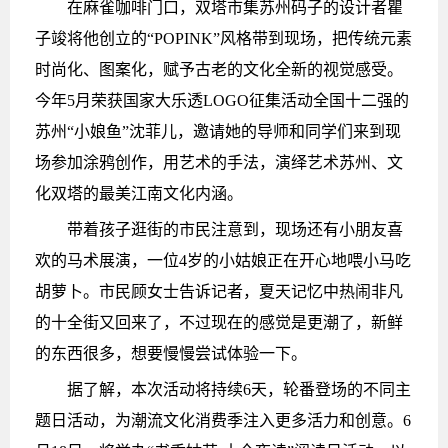
在麻雀咖啡门口，双塔市集苏州码子的设计者瞿
子竣将他创立的“POPINK”风格带到现场，把传统元素
时尚化、图案化，赋予古老的文化全新的视觉感受。
今年5月荣获国家大乐透LOGO征集活动全国十二强的
苏州“小娘鱼”沈菲儿，邀请她的导师和同学们来到现
场参加涂鸦创作，用艺术的手法，演绎艺术苏州、文
化双塔的最美江南文化内涵。
带着孩子逛街的市民注意到，现场还有小朋友喜
欢的马术展演，一位4岁的小姑娘正在开心地喂小马吃
胡萝卜。市民顾女士告诉记者，夏天记忆中热闹非凡
的十全街又回来了，不过现在的感觉是更潮了，新鲜
的东西很多，想要慢慢尝试体验一下。
据了解，本次活动将持续6天，轮番登场的不同主
题日活动，为潮流文化消费季注入更多活力和创意。6