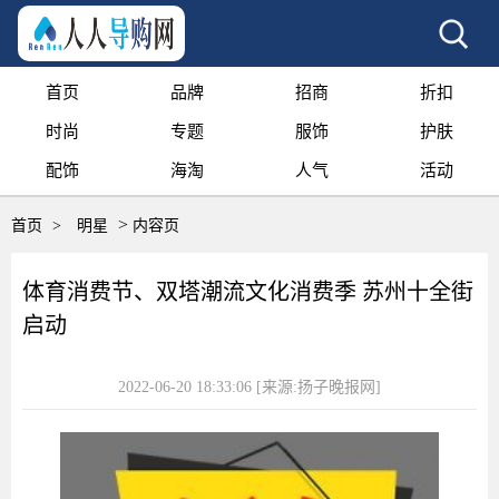
首页
品牌
招商
折扣
时尚
专题
服饰
护肤
配饰
海淘
人气
活动
>
首页
>
明星
内容页
体育消费节、双塔潮流文化消费季 苏州十全街
启动
2022-06-20 18:33:06
[来源:扬子晚报网]