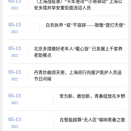
05-13
（上海战疫录）“卡车港湾”“小哥驿站” 上海公
安多措并举安置街面流动人员
2022
05-13
白衣执甲 “疫”不容辞——致敬“提灯天使”
2022
05-13
北京多措做好老年人“暖心饭” 已发展上千家养
老助餐点
2022
05-13
丹青妙曲颂天使，上海闵行向援沪医护人员送
节日问候
2022
05-13
常为新、敢创新，青春绽放在乡野
2022
05-13
在智能超算“无人区”唱响青春之歌
2022