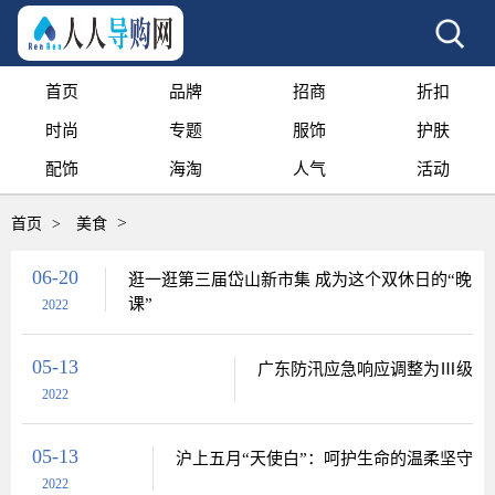
首页
品牌
招商
折扣
时尚
专题
服饰
护肤
配饰
海淘
人气
活动
>
首页
>
美食
06-20
逛一逛第三届岱山新市集 成为这个双休日的“晚
课”
2022
05-13
广东防汛应急响应调整为Ⅲ级
2022
05-13
沪上五月“天使白”：呵护生命的温柔坚守
2022