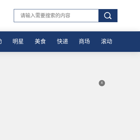
动
明星
美食
快递
商场
滚动
x