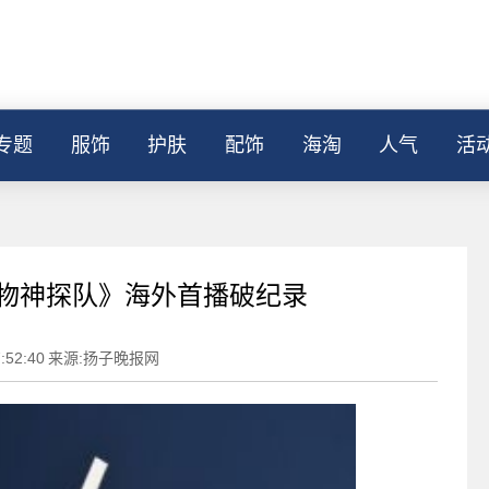
专题
服饰
护肤
配饰
海淘
人气
活
动物神探队》海外首播破纪录
:52:40
来源:扬子晚报网