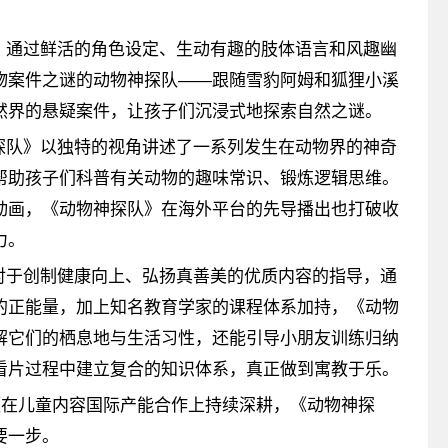
》通过鲜活的角色设定、生动有趣的肢体语言和风趣幽
物案件之谜的动物神探队——跟随雪豹阿姆和狐狸小溪
然界的悬疑案件，让孩子们沉浸式地探索自然之谜。
探队》以独特的视角讲述了一系列发生在动物界的神奇
帮助孩子们科普有关动物的趣味常识、锻炼逻辑思维。
动画，《动物神探队》在海外平台的先导播出也打破收
力。
对于创制健康向上、弘扬真善美的优质内容的指导，通
的正能量，加上知名教育学家的课程体系加持，《动物
解它们的栖息地与生活习性，还能引导小朋友训练归纳
看片过程中建立复合的知识体系，真正做到寓教于乐。
频在儿童内容国际产能合作上持续深耕，《动物神探
要一步。