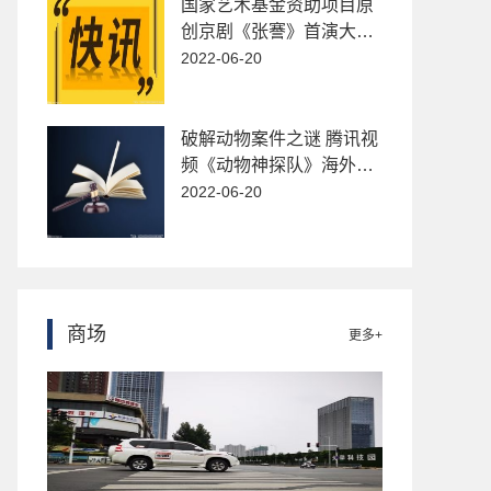
国家艺术基金资助项目原
创京剧《张謇》首演大获
成功
2022-06-20
破解动物案件之谜 腾讯视
频《动物神探队》海外首
播破纪录
2022-06-20
商场
更多+