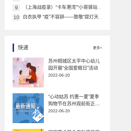
（上海战疫录）“卡车港湾”“小哥驿站” 上海公安多措并举安置街面流动人员
白衣执甲 “疫”不容辞——致敬“提灯天使”
快递
更多+
苏州相城区太平中心幼儿
园开展“全国爱眼日”活动
2022-06-20
“心动姑苏 约惠一夏”夏季
购物节在苏州观前街正式
启动
2022-06-20