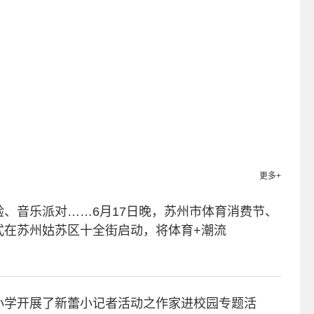
视频
动物神探队
海外首播破纪录
更多+
、音乐派对……6月17日晚，苏州市体育消费节、
式在苏州姑苏区十全街启动，将体育+潮流
小学开展了新蕾小记者活动之作家进校园专题活