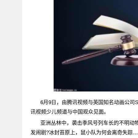
6月9日，由腾讯视频与英国知名动画公司Sil
讯视频少儿频道与中国观众见面。
亚洲丛林中，袭击季风号列车长的不明动
发闹剧?冰封苔原上，鼠小队为何会离奇失踪