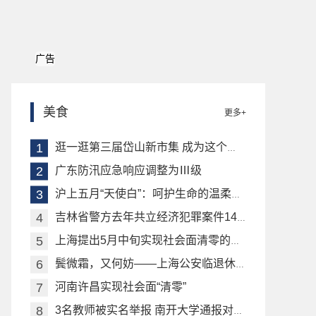
广告
美食
更多+
逛一逛第三届岱山新市集 成为这个双休日的“晚课”
广东防汛应急响应调整为Ⅲ级
沪上五月“天使白”：呵护生命的温柔坚守
吉林省警方去年共立经济犯罪案件1417起 涉案金额96.2亿元
上海提出5月中旬实现社会面清零的目标
鬓微霜，又何妨——上海公安临退休民警坚守抗疫一线
河南许昌实现社会面“清零”
3名教师被实名举报 南开大学通报对涉事教师处理情况