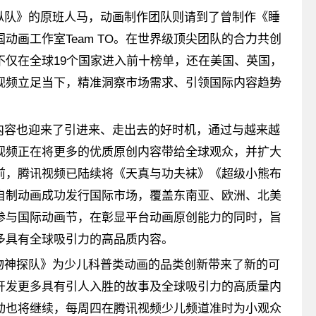
纵队》的原班人马，动画制作团队则请到了曾制作《睡
动画工作室Team TO。在世界级顶尖团队的合力共创
不仅在全球19个国家进入前十榜单，还在美国、英国，
视频立足当下，精准洞察市场需求、引领国际内容趋势
内容也迎来了引进来、走出去的好时机，通过与越来越
视频正在将更多的优质原创内容带给全球观众，并扩大
前，腾讯视频已陆续将《天真与功夫袜》《超级小熊布
自制动画成功发行国际市场，覆盖东南亚、欧洲、北美
参与国际动画节，在彰显平台动画原创能力的同时，旨
多具有全球吸引力的高品质内容。
物神探队》为少儿科普类动画的品类创新带来了新的可
开发更多具有引人入胜的故事及全球吸引力的高质量内
动也将继续，每周四在腾讯视频少儿频道准时为小观众