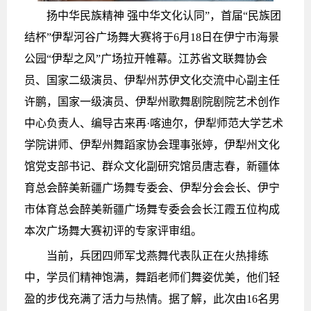
扬中华民族精神 强中华文化认同”，首届“民族团
结杯”伊犁河谷广场舞大赛将于6月18日在伊宁市海景
公园“伊犁之风”广场拉开帷幕。江苏省文联舞协会
员、国家二级演员、伊犁州苏伊文化交流中心副主任
许鹏，国家一级演员、伊犁州歌舞剧院剧院艺术创作
中心负责人、编导古来再·喀迪尔，伊犁师范大学艺术
学院讲师、伊犁州舞蹈家协会理事张婷，伊犁州文化
馆党支部书记、群众文化副研究馆员唐志春，新疆体
育总会醉美新疆广场舞专委会、伊犁分会会长、伊宁
市体育总会醉美新疆广场舞专委会会长江霞五位构成
本次广场舞大赛初评的专家评审组。
当前，兵团四师军戈燕舞代表队正在火热排练
中，学员们精神饱满，舞蹈老师们舞姿优美，他们轻
盈的步伐充满了活力与热情。据了解，此次由16名男