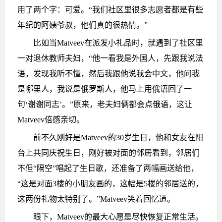
用了两个字：可爱。“我们社区里很多志愿者都是有些
年纪的阿姨爷叔，他们真的很热情。”
比如当Matveev在派发小礼品时，就遇到了社区里
一对退休教师夫妇，“他一看我是外国人，先跟我说法
语，发现我听不懂，然后我跟他说我会中文，他问我
是哪里人，我说是俄罗斯人，他马上用俄语回了一
句‘谢谢同志’。”原来，老夫妇俩都会点俄语，这让
Matveev倍感亲切。
前不久刚好是Matveev的30岁生日，他和女友在阳
台上共同庆祝生日，刚好被对面的邻居看到，邻居们
不但“隔空”唱起了生日歌，还准备了两幅画送给他，
“这是对面3楼的小朋友画的，这幅是5楼的邻居送的，
这两份礼物太特别了。”Matveev笑着回忆道。
眼下，Matveev的最大心愿是尽快恢复正常生活。