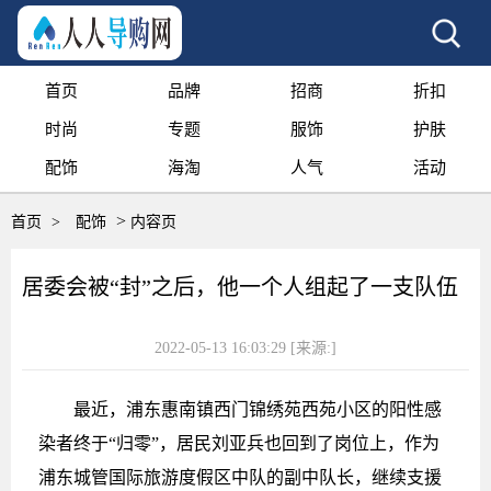
首页
品牌
招商
折扣
时尚
专题
服饰
护肤
配饰
海淘
人气
活动
>
首页
>
配饰
内容页
居委会被“封”之后，他一个人组起了一支队伍
2022-05-13 16:03:29
[来源:]
最近，浦东惠南镇西门锦绣苑西苑小区的阳性感
染者终于“归零”，居民刘亚兵也回到了岗位上，作为
浦东城管国际旅游度假区中队的副中队长，继续支援