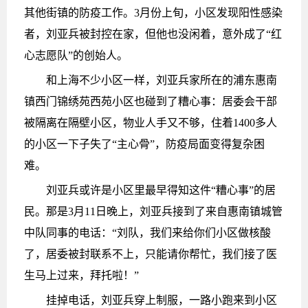
其他街镇的防疫工作。3月份上旬，小区发现阳性感染
者，刘亚兵被封控在家，但他也没闲着，意外成了“红
心志愿队”的创始人。
和上海不少小区一样，刘亚兵家所在的浦东惠南
镇西门锦绣苑西苑小区也碰到了糟心事：居委会干部
被隔离在隔壁小区，物业人手又不够，住着1400多人
的小区一下子失了“主心骨”，防疫局面变得复杂困
难。
刘亚兵或许是小区里最早得知这件“糟心事”的居
民。那是3月11日晚上，刘亚兵接到了来自惠南镇城管
中队同事的电话：“刘队，我们来给你们小区做核酸
了，居委被封联系不上，只能请你帮忙，我们接了医
生马上过来，拜托啦！”
挂掉电话，刘亚兵穿上制服，一路小跑来到小区