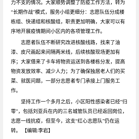
力不支的情况。大家顺势调整了防疫工作方法，转为
“长期作战”模式，服务小组更细分：志愿队伍分成楼
栋组、快递组和核酸组，职责更加明确，大家可以有
序地开展疫情期间小区内的各项管理工作。
志愿者队伍不断研究改进核酸线路，找来了油
漆、皮尺画起来间隔两米线，后续核酸现场更加有
序；大家借来了卡车将物资运送到各楼栋分发，提高
物资发放效率、减少人力；为了确保独居老人们的买
菜、就医问题，一部分志愿者专门承接上门服务工
作。
坚持工作一个多月之后，小区阳性感染者已经“归
零”，包括刘亚兵在内的三名城管队员已经返回岗位，
志愿一线抗疫，但至今，这支“红心志愿队”仍在运
转。
【编辑:李岩】