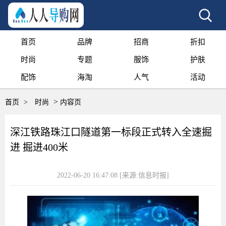
首页
品牌
招商
折扣
时尚
专题
服饰
护肤
配饰
海淘
人气
活动
>
首页
>
时尚
内容页
深江铁路珠江口隧道第一标段正式转入全速掘
进 掘进400米
2022-06-20 16:47:08
[来源:信息时报]