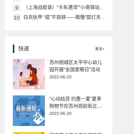
（上海战疫录）“卡车港湾”“小哥驿站” 上海公安多措并举安置街面流动人员
白衣执甲 “疫”不容辞——致敬“提灯天使”
快递
更多+
苏州相城区太平中心幼儿
园开展“全国爱眼日”活动
2022-06-20
“心动姑苏 约惠一夏”夏季
购物节在苏州观前街正式
启动
2022-06-20