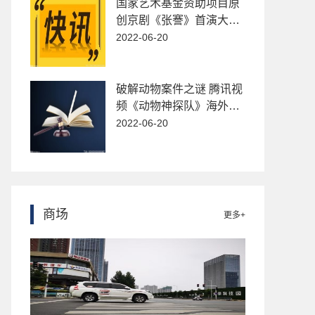
国家艺术基金资助项目原
创京剧《张謇》首演大获
成功
2022-06-20
破解动物案件之谜 腾讯视
频《动物神探队》海外首
播破纪录
2022-06-20
商场
更多+