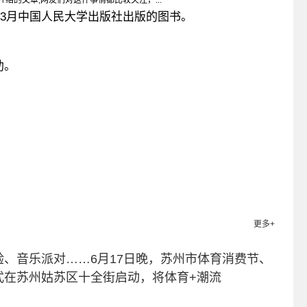
绍的文章,网友们对这件事情都比较关注，...
年3月中国人民大学出版社出版的图书。
助。
关键词：
更多+
、音乐派对……6月17日晚，苏州市体育消费节、
式在苏州姑苏区十全街启动，将体育+潮流