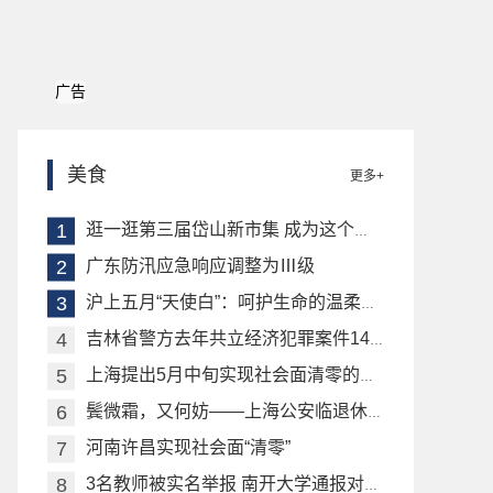
广告
美食
更多+
逛一逛第三届岱山新市集 成为这个双休日的“晚课”
广东防汛应急响应调整为Ⅲ级
沪上五月“天使白”：呵护生命的温柔坚守
吉林省警方去年共立经济犯罪案件1417起 涉案金额96.2亿元
上海提出5月中旬实现社会面清零的目标
鬓微霜，又何妨——上海公安临退休民警坚守抗疫一线
河南许昌实现社会面“清零”
3名教师被实名举报 南开大学通报对涉事教师处理情况