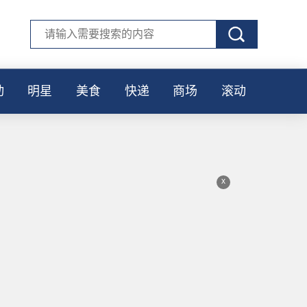
动
明星
美食
快递
商场
滚动
x