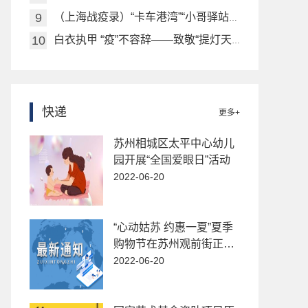
（上海战疫录）“卡车港湾”“小哥驿站” 上海公安多措并举安置街面流动人员
白衣执甲 “疫”不容辞——致敬“提灯天使”
快递
更多+
苏州相城区太平中心幼儿
园开展“全国爱眼日”活动
2022-06-20
“心动姑苏 约惠一夏”夏季
购物节在苏州观前街正式
启动
2022-06-20