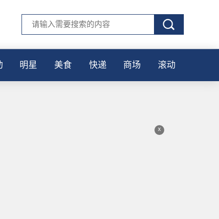
动
明星
美食
快递
商场
滚动
x