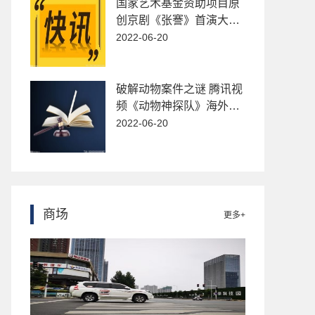
国家艺术基金资助项目原
创京剧《张謇》首演大获
成功
2022-06-20
破解动物案件之谜 腾讯视
频《动物神探队》海外首
播破纪录
2022-06-20
商场
更多+