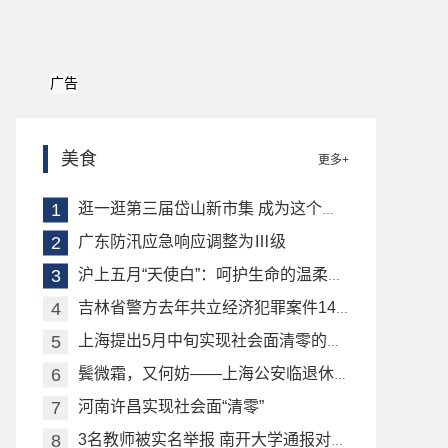
广告
美食
更多+
逛一逛第三届岱山新市集 成为这个双休日的“晚课”
广东防汛应急响应调整为Ⅲ级
沪上五月“天使白”：呵护生命的温柔坚守
吉林省警方去年共立经济犯罪案件1417起 涉案金额96.2亿元
上海提出5月中旬实现社会面清零的目标
鬓微霜，又何妨——上海公安临退休民警坚守抗疫一线
河南许昌实现社会面“清零”
3名教师被实名举报 南开大学通报对涉事教师处理情况