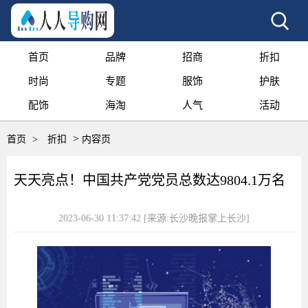
首页
品牌
招商
折扣
时尚
专题
服饰
护肤
配饰
海淘
人气
活动
>
首页
>
折扣
内容页
天天亮点！中国共产党党员总数达9804.1万名
2023-06-30 11:37:42
[来源:长沙晚报掌上长沙]