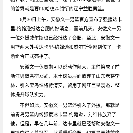
的首秀就是要PK哈德森领衔的辽宁益胜男篮。
6月30日上午，安徽文一男篮官方宣布了强援达卡
里-约翰逊抵达合肥的好消息，而前几天，安徽文一另
一位外援威尔斯也已经抵达了合肥，至此，安徽文一
男篮两大外援达卡里-约翰逊和威尔斯全部到位了，卡
斯组合正式亮相了。
安徽文一休赛期可以说动作颇大，主帅换成了前
浙江男篮名宿郑武，本土球员层面放弃了山东老将李
林，引入宝岛悍将蒋淯安，留用了网红巨星汤杰，整
体提升球队实力。
不但如此，安徽文一男篮还引入了外援，那就是
前青岛男篮内线强援达卡里-约翰逊，刘维伟放弃了
他，但是，早在几年前，达卡里就已经帮助安徽文一
男篮夺得了总冠军，此番重返合肥，也算是再续前缘