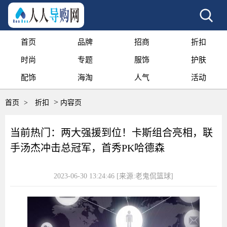
首页
品牌
招商
折扣
时尚
专题
服饰
护肤
配饰
海淘
人气
活动
>
首页
>
折扣
内容页
当前热门：两大强援到位！卡斯组合亮相，联
手汤杰冲击总冠军，首秀PK哈德森
2023-06-30 13:24:46
[来源:老鬼侃篮球]