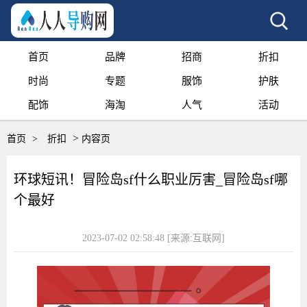
首页
品牌
招商
折扣
时尚
专题
服饰
护肤
配饰
海淘
人气
活动
>
首页
>
折扣
内容页
环球短讯！冒险岛sf什么职业厉害_冒险岛sf哪
个最好
2023-07-02 02:58:48
[来源:互联网]