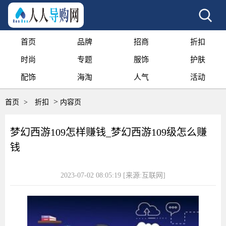
首页
品牌
招商
折扣
时尚
专题
服饰
护肤
配饰
海淘
人气
活动
>
首页
>
折扣
内容页
梦幻西游109怎样赚钱_梦幻西游109级怎么赚
钱
2023-07-02 08:05:19
[来源:互联网]