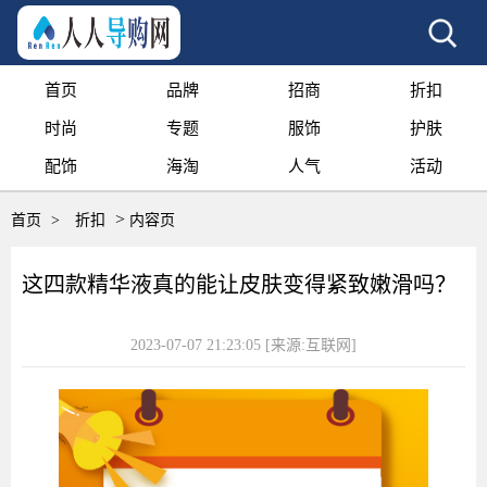
首页
品牌
招商
折扣
时尚
专题
服饰
护肤
配饰
海淘
人气
活动
>
首页
>
折扣
内容页
这四款精华液真的能让皮肤变得紧致嫩滑吗？
2023-07-07 21:23:05
[来源:互联网]