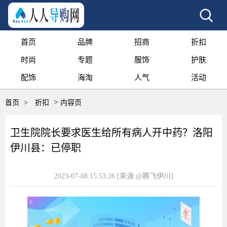
首页
品牌
招商
折扣
时尚
专题
服饰
护肤
配饰
海淘
人气
活动
>
首页
>
折扣
内容页
卫生院院长要求医生给所有病人开中药？洛阳
伊川县：已停职
2023-07-08 15:53:26
[来源:@腾飞伊川]