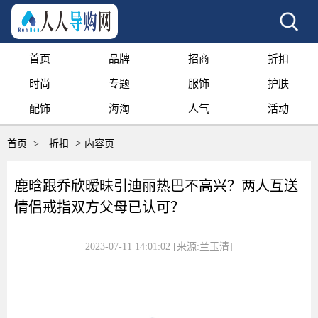
首页
品牌
招商
折扣
时尚
专题
服饰
护肤
配饰
海淘
人气
活动
>
首页
>
折扣
内容页
鹿晗跟乔欣暧昧引迪丽热巴不高兴？两人互送
情侣戒指双方父母已认可？
2023-07-11 14:01:02
[来源:兰玉清]