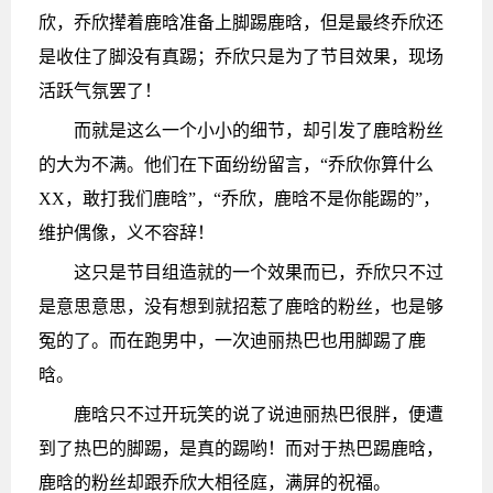
欣，乔欣撵着鹿晗准备上脚踢鹿晗，但是最终乔欣还
是收住了脚没有真踢；乔欣只是为了节目效果，现场
活跃气氛罢了！
而就是这么一个小小的细节，却引发了鹿晗粉丝
的大为不满。他们在下面纷纷留言，“乔欣你算什么
XX，敢打我们鹿晗”，“乔欣，鹿晗不是你能踢的”，
维护偶像，义不容辞！
这只是节目组造就的一个效果而已，乔欣只不过
是意思意思，没有想到就招惹了鹿晗的粉丝，也是够
冤的了。而在跑男中，一次迪丽热巴也用脚踢了鹿
晗。
鹿晗只不过开玩笑的说了说迪丽热巴很胖，便遭
到了热巴的脚踢，是真的踢哟！而对于热巴踢鹿晗，
鹿晗的粉丝却跟乔欣大相径庭，满屏的祝福。