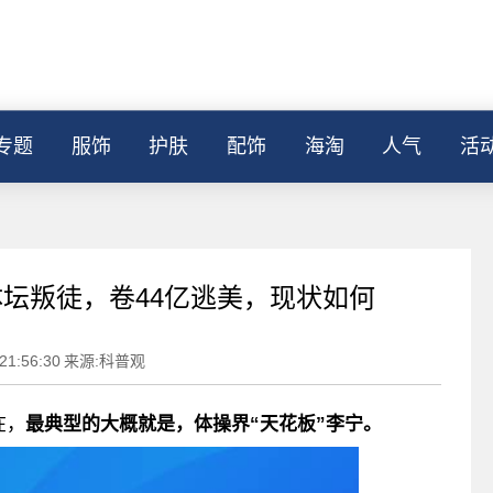
专题
服饰
护肤
配饰
海淘
人气
活
体坛叛徒，卷44亿逃美，现状如何
21:56:30
来源:科普观
在，
最典型的大概就是，体操界“天花板”
李宁
。