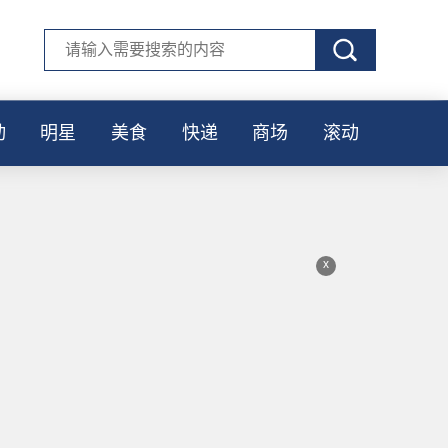
动
明星
美食
快递
商场
滚动
x