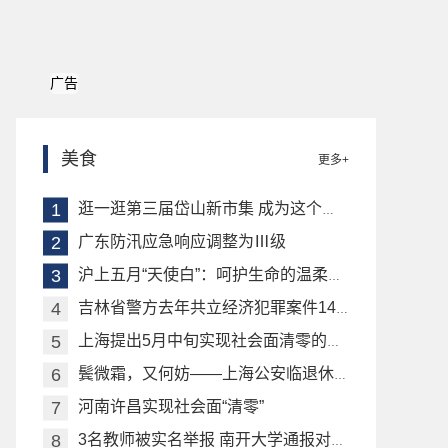
广告
美食
更多+
逛一逛第三届岱山新市集 成为这个双休日的“晚课”
广东防汛应急响应调整为Ⅲ级
沪上五月“天使白”：呵护生命的温柔坚守
吉林省警方去年共立经济犯罪案件1417起 涉案金额96.2亿元
上海提出5月中旬实现社会面清零的目标
鬓微霜，又何妨——上海公安临退休民警坚守抗疫一线
河南许昌实现社会面“清零”
3名教师被实名举报 南开大学通报对涉事教师处理情况