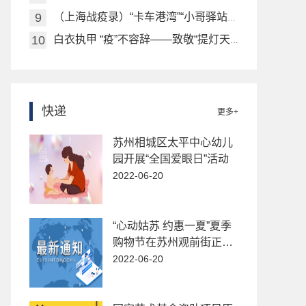
（上海战疫录）“卡车港湾”“小哥驿站” 上海公安多措并举安置街面流动人员
白衣执甲 “疫”不容辞——致敬“提灯天使”
快递
更多+
苏州相城区太平中心幼儿
园开展“全国爱眼日”活动
2022-06-20
“心动姑苏 约惠一夏”夏季
购物节在苏州观前街正式
启动
2022-06-20