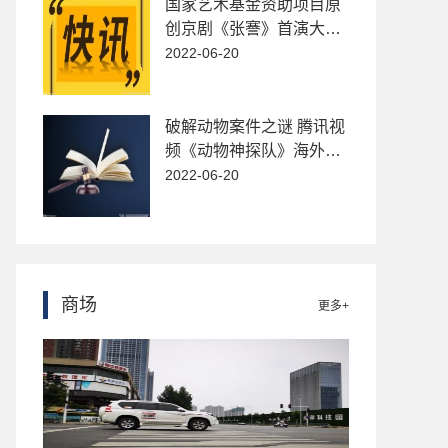
国家艺术基金资助项目原
创京剧《张謇》首演大获
成功
2022-06-20
破解动物案件之谜 腾讯视
频《动物神探队》海外首
播破纪录
2022-06-20
商场
更多+